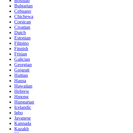
Bosnian
Bulgarian
Cebuano
Chichewa
Corsican
Croatian
Dutch
Estonian
Filipino
Finnish
Frisian
Galician
Georgian
Gujarati
Haitian
Hausa
Hawaiian
Hebrew
Hmong
Hungarian
Icelandic
Igbo
Javanese
Kannada
Kazakh