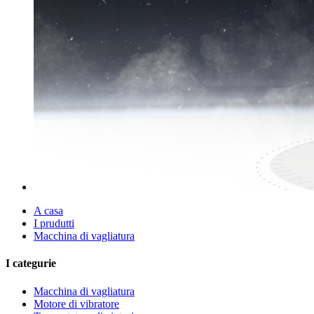
A casa
I prudutti
Macchina di vagliatura
I categurie
Macchina di vagliatura
Motore di vibratore