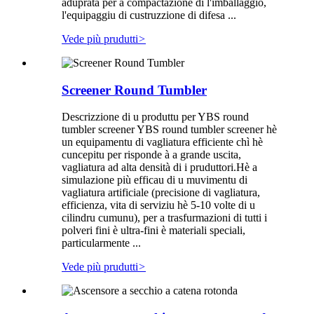
aduprata per a compactazione di l'imballaggio,
l'equipaggiu di custruzzione di difesa ...
Vede più prudutti
>
Screener Round Tumbler
Descrizzione di u produttu per YBS round
tumbler screener YBS round tumbler screener hè
un equipamentu di vagliatura efficiente chì hè
cuncepitu per risponde à a grande uscita,
vagliatura ad alta densità di i pruduttori.Hè a
simulazione più efficau di u muvimentu di
vagliatura artificiale (precisione di vagliatura,
efficienza, vita di serviziu hè 5-10 volte di u
cilindru cumunu), per a trasfurmazioni di tutti i
polveri fini è ultra-fini è materiali speciali,
particularmente ...
Vede più prudutti
>