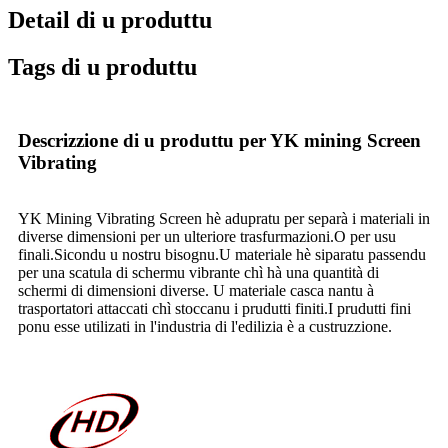
Detail di u produttu
Tags di u produttu
Descrizzione di u produttu per YK mining Screen
Vibrating
YK Mining Vibrating Screen hè adupratu per separà i materiali in
diverse dimensioni per un ulteriore trasfurmazioni.O per usu
finali.Sicondu u nostru bisognu.U materiale hè siparatu passendu
per una scatula di schermu vibrante chì hà una quantità di
schermi di dimensioni diverse. U materiale casca nantu à
trasportatori attaccati chì stoccanu i prudutti finiti.I prudutti fini
ponu esse utilizati in l'industria di l'edilizia è a custruzzione.