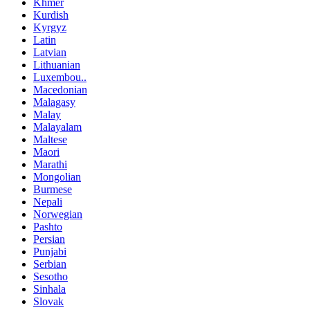
Khmer
Kurdish
Kyrgyz
Latin
Latvian
Lithuanian
Luxembou..
Macedonian
Malagasy
Malay
Malayalam
Maltese
Maori
Marathi
Mongolian
Burmese
Nepali
Norwegian
Pashto
Persian
Punjabi
Serbian
Sesotho
Sinhala
Slovak