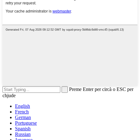
Preme Enter per circà o ESC per
chjude
English
French
German
Portuguese
Spanish
Russian
Japanese