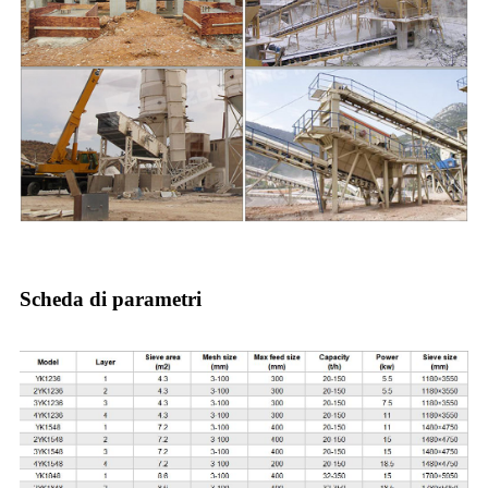
Scheda di parametri