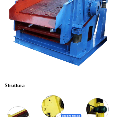
Struttura