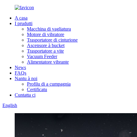
A casa
I prudutti
Macchina di vagliatura
Motore di vibratore
Trasportatore di cinturione
Ascensore à bucket
Trasportatore a vite
Vacuum Feeder
Alimentatore vibrante
News
FAQs
Nantu à noi
Profilu di a cumpagnia
Certificatu
Cuntatta ci
English