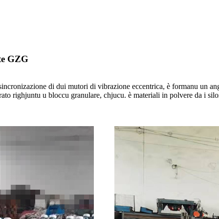
nte GZG
incronizazione di dui mutori di vibrazione eccentrica, è formanu un angol
erato righjuntu u bloccu granulare, chjucu. è materiali in polvere da i s