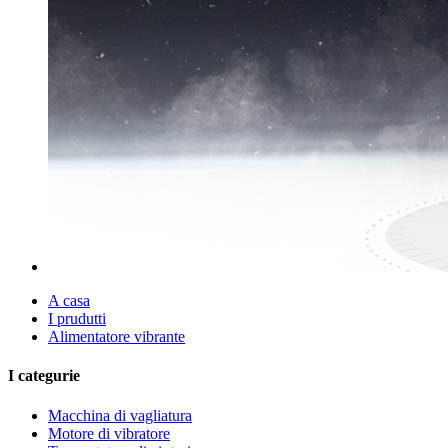
A casa
I prudutti
Alimentatore vibrante
I categurie
Macchina di vagliatura
Motore di vibratore