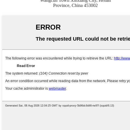
Wangcun Town Xinxiang City, Henan
Province, China 453002