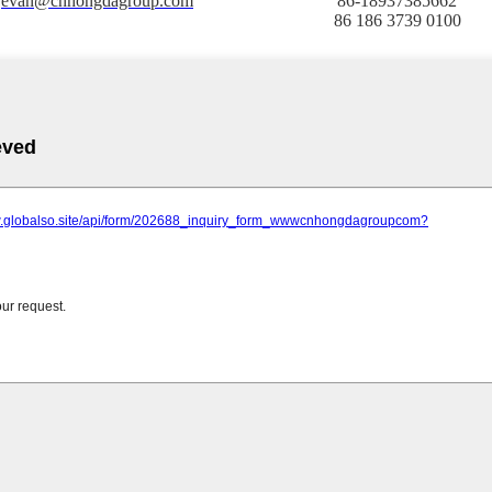
evan@cnhongdagroup.com
86-18937385662
86 186 3739 0100