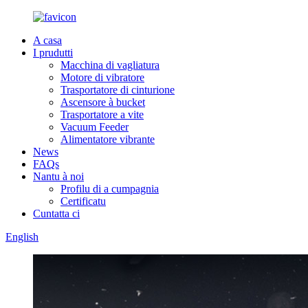
A casa
I prudutti
Macchina di vagliatura
Motore di vibratore
Trasportatore di cinturione
Ascensore à bucket
Trasportatore a vite
Vacuum Feeder
Alimentatore vibrante
News
FAQs
Nantu à noi
Profilu di a cumpagnia
Certificatu
Cuntatta ci
English