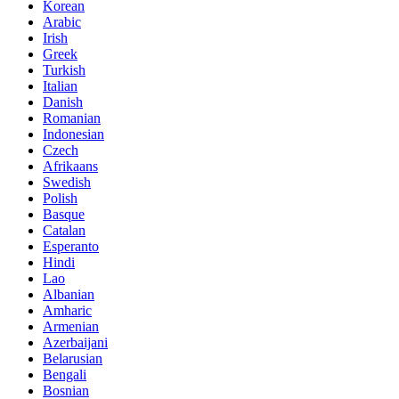
Korean
Arabic
Irish
Greek
Turkish
Italian
Danish
Romanian
Indonesian
Czech
Afrikaans
Swedish
Polish
Basque
Catalan
Esperanto
Hindi
Lao
Albanian
Amharic
Armenian
Azerbaijani
Belarusian
Bengali
Bosnian