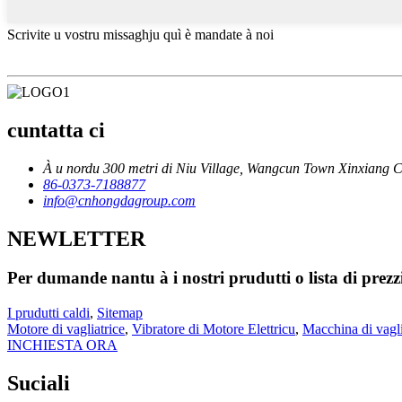
Scrivite u vostru missaghju quì è mandate à noi
cuntatta ci
À u nordu 300 metri di Niu Village, Wangcun Town Xinxiang 
86-0373-7188877
info@cnhongdagroup.com
NEWLETTER
Per dumande nantu à i nostri prudutti o lista di prezzi
I prudutti caldi
,
Sitemap
Motore di vagliatrice
,
Vibratore di Motore Elettricu
,
Macchina di vagli
INCHIESTA ORA
Suciali