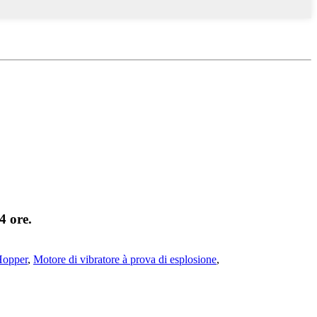
4 ore.
Hopper
,
Motore di vibratore à prova di esplosione
,