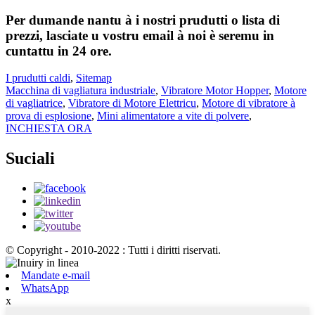
Per dumande nantu à i nostri prudutti o lista di
prezzi, lasciate u vostru email à noi è seremu in
cuntattu in 24 ore.
I prudutti caldi
,
Sitemap
Macchina di vagliatura industriale
,
Vibratore Motor Hopper
,
Motore
di vagliatrice
,
Vibratore di Motore Elettricu
,
Motore di vibratore à
prova di esplosione
,
Mini alimentatore a vite di polvere
,
INCHIESTA ORA
Suciali
© Copyright - 2010-2022 : Tutti i diritti riservati.
Mandate e-mail
WhatsApp
x