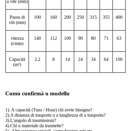
a vite (mm)
Passu di
100
160
200
250
315
355
400
viti (mm)
vitezza
140
112
100
90
80
71
63
(r/min)
Capacità
2.2
8
14
24
34
64
100
(m³)
Cumu cunfirmà u mudellu
1). A capacità (Tuns / Hour) chì avete bisognu?
2).A distanza di trasportu o a lunghezza di u trasportu?
3).L'angolo di trasmissioni?
4).Chì u materiale da trasmette?
5) .Altri esigenza spiciali, comu hopper, roti etc.