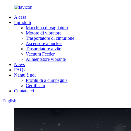
A casa
I prudutti
Macchina di vagliatura
Motore di vibratore
Trasportatore di cinturione
Ascensore à bucket
Trasportatore a vite
Vacuum Feeder
Alimentatore vibrante
News
FAQs
Nantu à noi
Profilu di a cumpagnia
Certificatu
Cuntatta ci
English