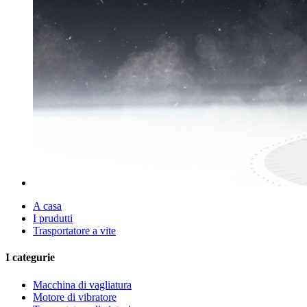
A casa
I prudutti
Trasportatore a vite
I categurie
Macchina di vagliatura
Motore di vibratore