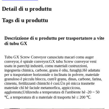
Detail di u produttu
Tags di u produttu
Descrizzione di u produttu per trasportatore a vite
di tubu GX
Tubu GX Screw Conveyor canusciutu macari comu auger
conveyor, è spirale conveyor.GX tubu Screw conveyor veni
usatu in parechji industrii, comu materiali custruzzioni,
ingegneria chimica, carbone, granu è oliu, furaghji.Hè adattatu
per u trasportatore horizontale o inclinatu in polvere, materiale
granuloso è picculu bloccu, cum'è granu, dinas, carbone, farina,
cimentu, fertilizzanti chimichi è cusì.Ùn pò micca trasmette
materiale chì hè faciule metamorficu, appiccicosu,
agglomratu;Utilizendu a temperatura di l'ambiente hè -20 ~ 50
℃, a temperatura di u materiale di trasportu hè ≤ 200 ℃.