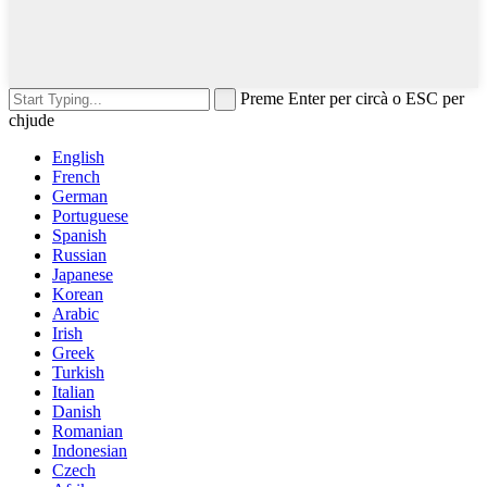
Preme Enter per circà o ESC per
chjude
English
French
German
Portuguese
Spanish
Russian
Japanese
Korean
Arabic
Irish
Greek
Turkish
Italian
Danish
Romanian
Indonesian
Czech