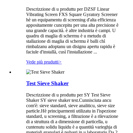
Descrizzione di u produttu per DZSF Linear
Vibrating Screen FXS Square Gyratory Screener
hè un equipamentu di screening d'alta efficienza
appositamente cuncepitu per una alta precisione è
una grande capacità. è altre industria è campi. U
quadru di maglia di schermu è u metudu di
stallazione di maglia di schermu è balli chì
rimbalzanu adoptanu un disignu apertu rapidu è
faciule d'installà, cusì l'installazione ...
Vede più prudutti
>
Test Sieve Shaker
Descrizzione di u produttu per SY Test Sieve
Shaker SY sieve shaker test.Cunnisciuta ancu
com'è: sieve standard, sieve analiticu, sieve size
particle.Hè principarmenti utilizatu in l'ispezione
standard, u screening, a filtrazione è a rilevazione
di a struttura di a dimensione di particella, u
cuntenutu solidu liquidu è a quantità varieghja di
materiali granulari è pulveri in u laboratoriu.Da 2