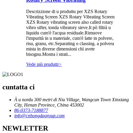
Descrizzione di u produttu per XZS Rotary
Vibrating Screen XZS Rotary Vibrating Screen
XZS Rotary vibrating screen also called rotary
vibro sifter, tonda vibratory sieve.It pò filtrà u
liquidu cum'è l'acqua residuale.Rimuove
l'impurità in u materiale, cum'è latte in polvere,
risu, granu, etc.Separating o classing. a polvera
mista in diverse dimensioni chì avete
bisognu.Mostra i strati...
Vede più prudutti
>
cuntatta ci
À u nordu 300 metri di Niu Village, Wangcun Town Xinxiang
City, Henan Province, China 453002
86-0373-7188877
info@cnhongdagroup.com
NEWLETTER