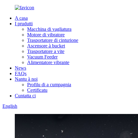
A casa
I prudutti
Macchina di vagliatura
Motore di vibratore
Trasportatore di cinturione
Ascensore à bucket
Trasportatore a vite
Vacuum Feeder
Alimentatore vibrante
News
FAQs
Nantu à noi
Profilu di a cumpagnia
Certificatu
Cuntatta ci
English