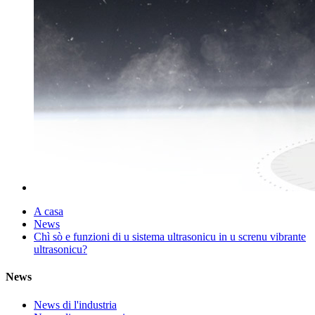
A casa
News
Chì sò e funzioni di u sistema ultrasonicu in u screnu vibrante
ultrasonicu?
News
News di l'industria