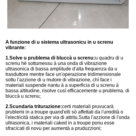
A funzione di u sistema ultrasonicu in u screnu
vibrante:
1.Solve u prublema di bluccà u screnu:
u quadru di u
screnu hè sottumessu à una onda di vibrazione
ultrasonica di bassa amplitude d'alta frequenza da u
trasduttore mentre face un'operazione tridimensionale
sottu l'azzione di u mutore di vibrazione, chì face i
materiali suspende nantu à a superficia di u screnu à
bassa altitudine, risolve cusì efficacemente u prublema. di
bluccà u screnu;
2.Scundaria triturazione:
certi materiali pruvucarà
prublemi in a troupe quand'elli sò affettati da l'umidità o
l'electricità statica per via di attritu.Sutta l'azzione di l'onda
ultrasonica, i materiali caked in a troupe ponu esse
sfracicati di novu per aumentà a pruduzzioni;