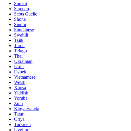
Somali
Samoan
Scots Gaelic
Shona
Sindhi
Sundanese
Swahili
Tajik
Tamil
Telugu
Thai
Ukrainian
Urdu
Uzbek
Vietnamese
Welsh
Xhosa
Yiddish
Yoruba
Zulu
Kinyarwanda
Tatar
Oriya
Turkmen
Uyghur