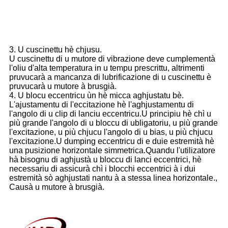
3. U cuscinettu hè chjusu.
U cuscinettu di u mutore di vibrazione deve cumplementà
l'oliu d'alta temperatura in u tempu prescrittu, altrimenti
pruvucarà a mancanza di lubrificazione di u cuscinettu è
pruvucarà u mutore à brusgià.
4. U blocu eccentricu ùn hè micca aghjustatu bè.
L'ajustamentu di l'eccitazione hè l'aghjustamentu di
l'angolo di u clip di lanciu eccentricu.U principiu hè chì u
più grande l'angolo di u bloccu di ubligatoriu, u più grande
l'excitazione, u più chjucu l'angolo di u bias, u più chjucu
l'excitazione.U dumping eccentricu di e duie estremità hè
una pusizione horizontale simmetrica.Quandu l'utilizatore
hà bisognu di aghjustà u bloccu di lanci eccentrici, hè
necessariu di assicurà chì i blocchi eccentrici à i dui
estremità sò aghjustati nantu à a stessa linea horizontale.,
Causà u mutore à brusgià.