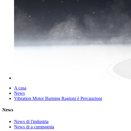
A casa
News
Vibration Motor Burning Ragioni è Precauzioni
News
News di l'industria
News di a cumpagnia