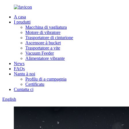
A casa
I prudutti
Macchina di vagliatura
Motore di vibratore
Trasportatore di cinturione
Ascensore à bucket
Trasportatore a vite
Vacuum Feeder
Alimentatore vibrante
News
FAQs
Nantu à noi
Profilu di a cumpagnia
Certificatu
Cuntatta ci
English