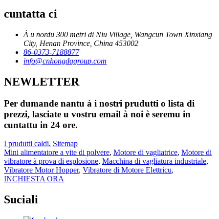
cuntatta ci
À u nordu 300 metri di Niu Village, Wangcun Town Xinxiang
City, Henan Province, China 453002
86-0373-7188877
info@cnhongdagroup.com
NEWLETTER
Per dumande nantu à i nostri prudutti o lista di
prezzi, lasciate u vostru email à noi è seremu in
cuntattu in 24 ore.
I prudutti caldi
,
Sitemap
Mini alimentatore a vite di polvere
,
Motore di vagliatrice
,
Motore di
vibratore à prova di esplosione
,
Macchina di vagliatura industriale
,
Vibratore Motor Hopper
,
Vibratore di Motore Elettricu
,
INCHIESTA ORA
Suciali